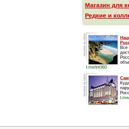
Магазин для 
Редкие и кол
Нац
Рос
Все
дос
Рос
объе
t.me/int360
Сам
Куда
пару
Росс
t.me