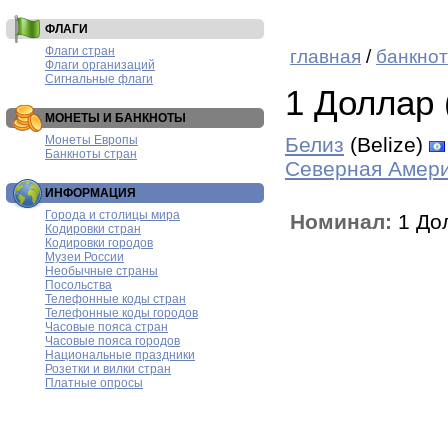
ФЛАГИ
Флаги стран
главная
/
банкнот
Флаги организаций
Сигнальные флаги
1 Доллар
МОНЕТЫ И БАНКНОТЫ
Монеты Европы
Белиз
(Belize)
Банкноты стран
Северная Амер
ИНФОРМАЦИЯ
Города и столицы мира
Номинал:
1 До
Кодировки стран
Кодировки городов
Музеи России
Необычные страны
Посольства
Телефонные коды стран
Телефонные коды городов
Часовые пояса стран
Часовые пояса городов
Национальные праздники
Розетки и вилки стран
Платные опросы