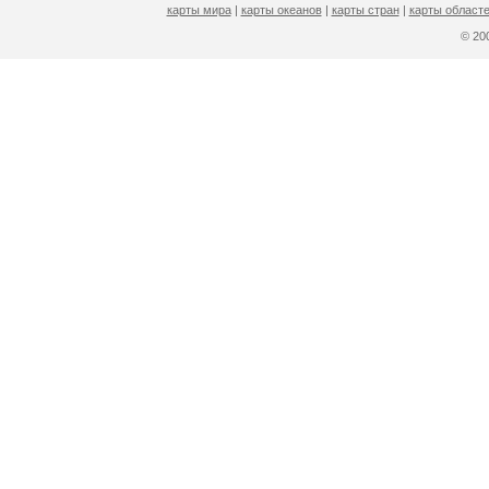
карты мира
|
карты океанов
|
карты стран
|
карты областе
© 2