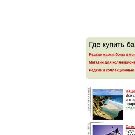
Где купить б
Редкие марки, боны и мо
Магазин для коллекцион
Редкие и коллекционные
Наци
Все 
инте
прир
t.me/
Самы
Куда 