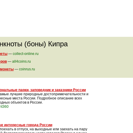
анкноты (боны) Кипра
неты
—
collect-online.ru
еров
—
all4coins.ru
 монеты
—
coinrus.ru
ональные парки, заповедник и заказники России
самые лучшие природные достопримечательности и
ресные места России. Подробное описание всех
одных объектов в России.
int360
е интересные города России
поехать в отпуск, на выходные или заехать на пару