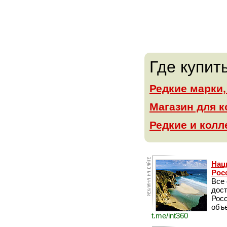
Где купит
Редкие марки
Магазин для 
Редкие и кол
Нац
Рос
Все
дос
Рос
объе
t.me/int360