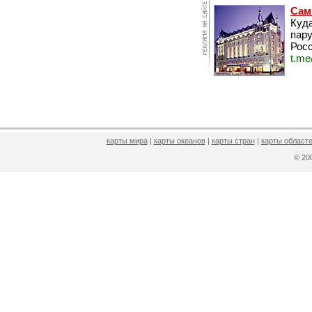
Сам
Куда
пару
Росс
t.me
карты мира
|
карты океанов
|
карты стран
|
карты областе
© 2