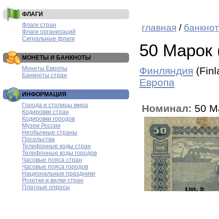
ФЛАГИ
Флаги стран
главная
/
банкнот
Флаги организаций
Сигнальные флаги
50 Марок 
МОНЕТЫ И БАНКНОТЫ
Монеты Европы
Финляндия
(Fin
Банкноты стран
Европа
ИНФОРМАЦИЯ
Города и столицы мира
Номинал:
50 М
Кодировки стран
Кодировки городов
Музеи России
Необычные страны
Посольства
Телефонные коды стран
Телефонные коды городов
Часовые пояса стран
Часовые пояса городов
Национальные праздники
Розетки и вилки стран
Платные опросы