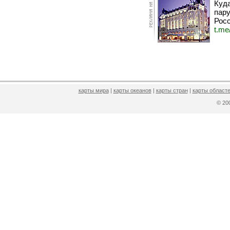
Куда
пару
Росс
t.me
карты мира
|
карты океанов
|
карты стран
|
карты областе
© 2