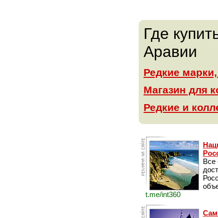
Где купит
Аравии
Редкие марки
Магазин для 
Редкие и кол
Нац
Рос
Все
дос
Рос
объе
t.me/int360
Сам