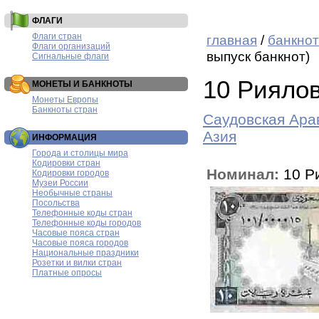
ФЛАГИ
Флаги стран
главная
/
банкнот
Флаги организаций
выпуск банкнот)
Сигнальные флаги
10 Риялов
МОНЕТЫ И БАНКНОТЫ
Монеты Европы
Банкноты стран
Саудовская Ара
Азия
ИНФОРМАЦИЯ
Города и столицы мира
Кодировки стран
Номинал:
10 Р
Кодировки городов
Музеи России
Необычные страны
Посольства
Телефонные коды стран
Телефонные коды городов
Часовые пояса стран
Часовые пояса городов
Национальные праздники
Розетки и вилки стран
Платные опросы