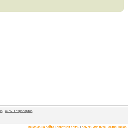
ро
|
схемы аэропортов
реклама на сайте
обратная связь
ссылки для путешественников
|
|