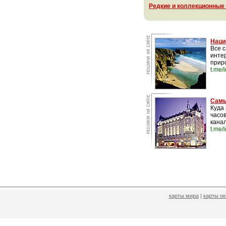
Редкие и коллекционные
Наци
Все 
инте
прир
t.me/
Самы
Куда 
часо
канал
t.me/
карты мира
|
карты о