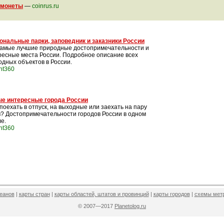
 монеты
—
coinrus.ru
ональные парки, заповедник и заказники России
самые лучшие природные достопримечательности и
ресные места России. Подробное описание всех
одных объектов в России.
int360
е интересные города России
поехать в отпуск, на выходные или заехать на пару
в? Достопримечательности городов России в одном
е.
int360
кеанов
|
карты стран
|
карты областей, штатов и провинций
|
карты городов
|
схемы мет
© 2007—2017
Planetolog.ru