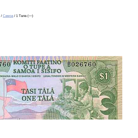
/
Самоа
/ 1 Тала (—)