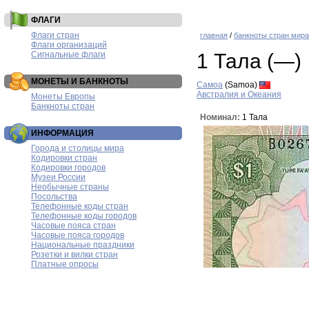
ФЛАГИ
Флаги стран
главная
/
банкноты стран мира
Флаги организаций
Сигнальные флаги
1 Тала (—)
МОНЕТЫ И БАНКНОТЫ
Самоа
(Samoa)
Австралия и Океания
Монеты Европы
Банкноты стран
Номинал:
1 Тала
ИНФОРМАЦИЯ
Города и столицы мира
Кодировки стран
Кодировки городов
Музеи России
Необычные страны
Посольства
Телефонные коды стран
Телефонные коды городов
Часовые пояса стран
Часовые пояса городов
Национальные праздники
Розетки и вилки стран
Платные опросы