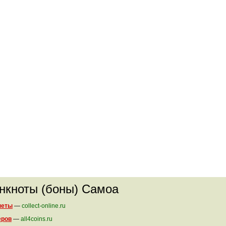
анкноты (боны) Самоа
неты
—
collect-online.ru
еров
—
all4coins.ru