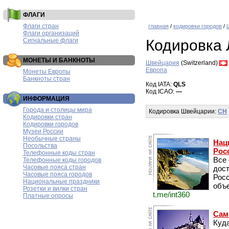
ФЛАГИ
Флаги стран
главная
/
кодировки городов
/
Флаги организаций
Сигнальные флаги
Кодировка 
МОНЕТЫ И БАНКНОТЫ
Швейцария
(Switzerland)
Европа
Монеты Европы
Банкноты стран
Код IATA:
QLS
Код ICAO:
—
ИНФОРМАЦИЯ
Города и столицы мира
Кодировка Швейцарии:
CH
Кодировки стран
Кодировки городов
Музеи России
Необычные страны
Нац
Посольства
Рос
Телефонные коды стран
Все
Телефонные коды городов
Часовые пояса стран
дос
Часовые пояса городов
Рос
Национальные праздники
объе
Розетки и вилки стран
t.me/int360
Платные опросы
Сам
Куда