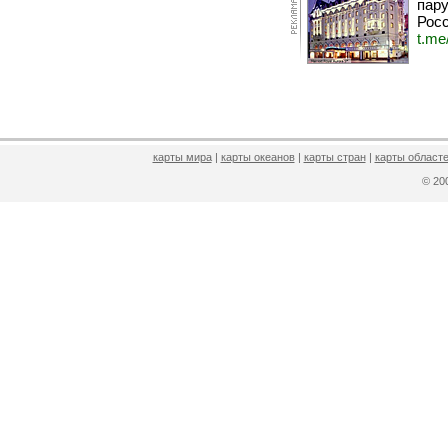
пару
Росс
t.me
карты мира
|
карты океанов
|
карты стран
|
карты областе
© 2