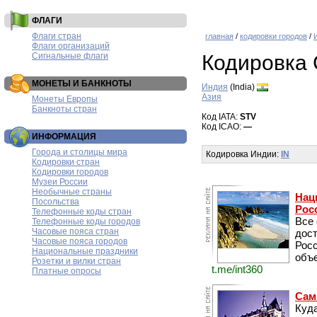
ФЛАГИ
Флаги стран
главная
/
кодировки городов
/
Флаги организаций
Сигнальные флаги
Кодировка 
МОНЕТЫ И БАНКНОТЫ
Индия
(India)
Азия
Монеты Европы
Банкноты стран
Код IATA:
STV
Код ICAO:
—
ИНФОРМАЦИЯ
Города и столицы мира
Кодировка Индии:
IN
Кодировки стран
Кодировки городов
Музеи России
Необычные страны
Нац
Посольства
Рос
Телефонные коды стран
Все
Телефонные коды городов
Часовые пояса стран
дос
Часовые пояса городов
Рос
Национальные праздники
объе
Розетки и вилки стран
t.me/int360
Платные опросы
Сам
Куда