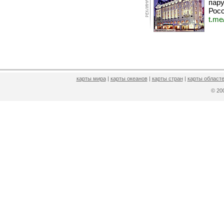
пару
Росс
t.me
карты мира
|
карты океанов
|
карты стран
|
карты областе
© 2