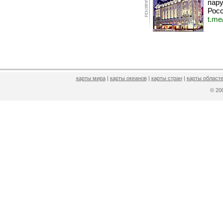
пару
Росс
t.me
карты мира
|
карты океанов
|
карты стран
|
карты областе
© 2