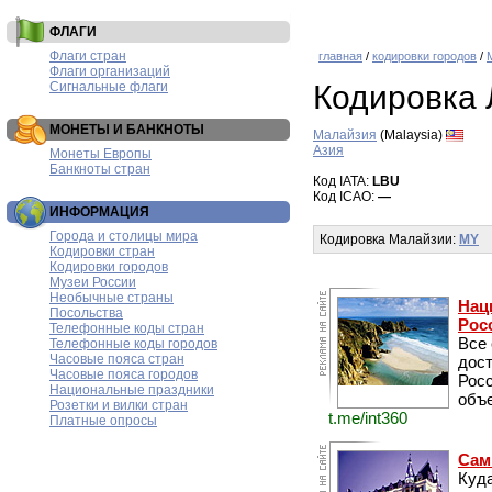
ФЛАГИ
Флаги стран
главная
/
кодировки городов
/
Флаги организаций
Сигнальные флаги
Кодировка 
МОНЕТЫ И БАНКНОТЫ
Малайзия
(Malaysia)
Азия
Монеты Европы
Банкноты стран
Код IATA:
LBU
Код ICAO:
—
ИНФОРМАЦИЯ
Города и столицы мира
Кодировка Малайзии:
MY
Кодировки стран
Кодировки городов
Музеи России
Необычные страны
Нац
Посольства
Рос
Телефонные коды стран
Все
Телефонные коды городов
Часовые пояса стран
дос
Часовые пояса городов
Рос
Национальные праздники
объе
Розетки и вилки стран
t.me/int360
Платные опросы
Сам
Куда