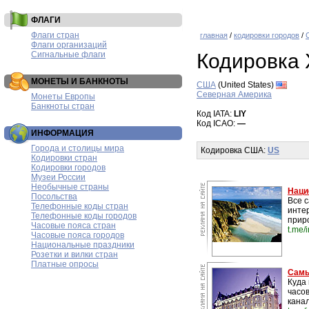
ФЛАГИ
Флаги стран
главная
/
кодировки городов
/
Флаги организаций
Сигнальные флаги
Кодировка 
МОНЕТЫ И БАНКНОТЫ
США
(United States)
Северная Америка
Монеты Европы
Банкноты стран
Код IATA:
LIY
Код ICAO:
—
ИНФОРМАЦИЯ
Города и столицы мира
Кодировка США:
US
Кодировки стран
Кодировки городов
Музеи России
Необычные страны
Наци
Посольства
Все 
Телефонные коды стран
инте
Телефонные коды городов
прир
Часовые пояса стран
t.me/
Часовые пояса городов
Национальные праздники
Розетки и вилки стран
Платные опросы
Самы
Куда 
часо
канал