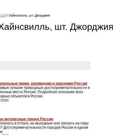
США
/ Хайнсвилль, шт. Джорджия
Хайнсвилль, шт. Джорджия
ональные парки, заповедник и заказники России
самые лучшие природные достопримечательности и
ресные места России. Подробное описание всех
одных объектов в России.
int360
е интересные города России
поехать в отпуск, на выходные или заехать на пару
в? Достопримечательности городов России в одном
е.