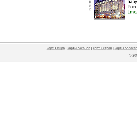
пару
Росс
t.me
карты мира
|
карты океанов
|
карты стран
|
карты областе
© 2