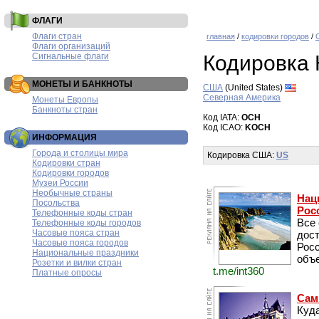
ФЛАГИ
Флаги стран
главная
/
кодировки городов
/
Флаги организаций
Сигнальные флаги
Кодировка 
МОНЕТЫ И БАНКНОТЫ
США
(United States)
Северная Америка
Монеты Европы
Банкноты стран
Код IATA:
OCH
Код ICAO:
KOCH
ИНФОРМАЦИЯ
Города и столицы мира
Кодировка США:
US
Кодировки стран
Кодировки городов
Музеи России
Необычные страны
Нац
Посольства
Рос
Телефонные коды стран
Все
Телефонные коды городов
Часовые пояса стран
дос
Часовые пояса городов
Рос
Национальные праздники
объе
Розетки и вилки стран
t.me/int360
Платные опросы
Сам
Куда