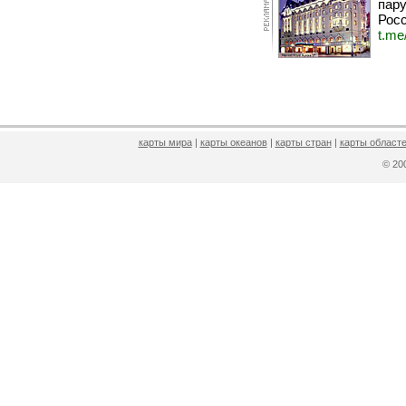
пару
Росс
t.me
карты мира
|
карты океанов
|
карты стран
|
карты областе
© 2