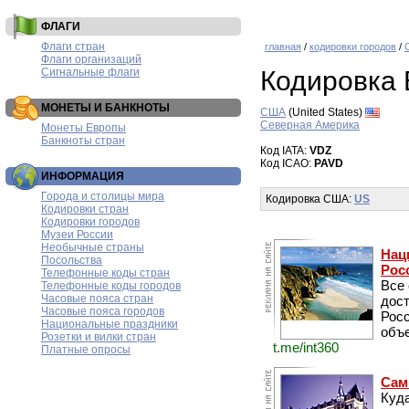
ФЛАГИ
Флаги стран
главная
/
кодировки городов
/
Флаги организаций
Сигнальные флаги
Кодировка 
МОНЕТЫ И БАНКНОТЫ
США
(United States)
Северная Америка
Монеты Европы
Банкноты стран
Код IATA:
VDZ
Код ICAO:
PAVD
ИНФОРМАЦИЯ
Города и столицы мира
Кодировка США:
US
Кодировки стран
Кодировки городов
Музеи России
Необычные страны
Нац
Посольства
Рос
Телефонные коды стран
Все
Телефонные коды городов
Часовые пояса стран
дос
Часовые пояса городов
Рос
Национальные праздники
объе
Розетки и вилки стран
t.me/int360
Платные опросы
Сам
Куда