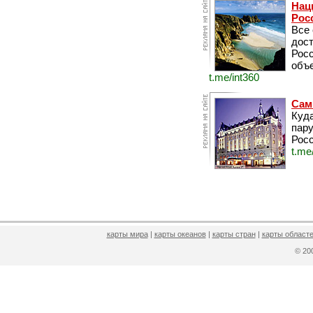
Нац
Рос
Все
дос
Рос
объе
t.me/int360
Сам
Куда
пару
Росс
t.me
карты мира
|
карты океанов
|
карты стран
|
карты областе
© 2