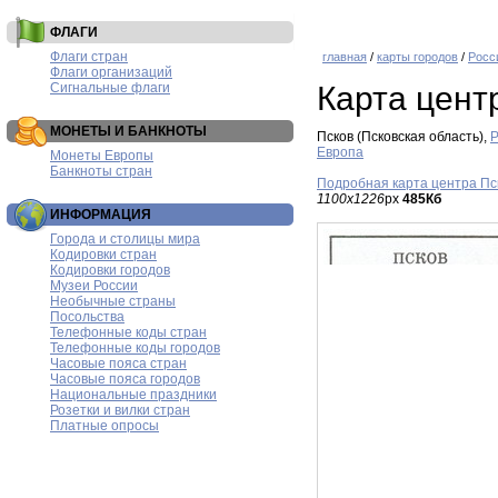
ФЛАГИ
Флаги стран
главная
/
карты городов
/
Росс
Флаги организаций
Сигнальные флаги
Карта цент
МОНЕТЫ И БАНКНОТЫ
Псков (Псковская область),
Р
Европа
Монеты Европы
Банкноты стран
Подробная карта центра Пс
1100x1226
px
485Кб
ИНФОРМАЦИЯ
Города и столицы мира
Кодировки стран
Кодировки городов
Музеи России
Необычные страны
Посольства
Телефонные коды стран
Телефонные коды городов
Часовые пояса стран
Часовые пояса городов
Национальные праздники
Розетки и вилки стран
Платные опросы