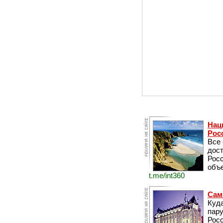
Нац
Рос
Все
дос
Рос
объе
t.me/int360
Сам
Куда
пару
Росс