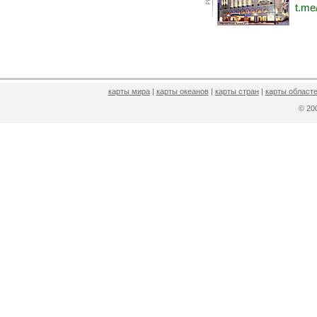
t.me
карты мира
|
карты океанов
|
карты стран
|
карты областе
© 2