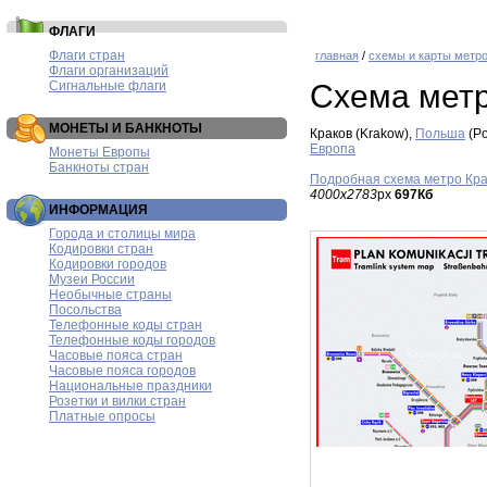
ФЛАГИ
Флаги стран
главная
/
схемы и карты метр
Флаги организаций
Сигнальные флаги
Схема метр
МОНЕТЫ И БАНКНОТЫ
Краков (Krakow),
Польша
(Po
Европа
Монеты Европы
Банкноты стран
Подробная схема метро Кра
4000x2783
px
697Кб
ИНФОРМАЦИЯ
Города и столицы мира
Кодировки стран
Кодировки городов
Музеи России
Необычные страны
Посольства
Телефонные коды стран
Телефонные коды городов
Часовые пояса стран
Часовые пояса городов
Национальные праздники
Розетки и вилки стран
Платные опросы