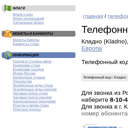
ФЛАГИ
Флаги стран
главная
/
телефо
Флаги организаций
Сигнальные флаги
Телефонн
МОНЕТЫ И БАНКНОТЫ
Монеты Европы
Кладно (Kladno)
Банкноты стран
Европа
ИНФОРМАЦИЯ
Телефонный ко
Города и столицы мира
Кодировки стран
Кодировки городов
Музеи России
Необычные страны
Телефонный код г. Кладно:
Посольства
Телефонные коды стран
Телефонные коды городов
Для звонка из Р
Часовые пояса стран
Часовые пояса городов
наберите
8-10-
Национальные праздники
Для звонка в г.
Розетки и вилки стран
Платные опросы
номер абонента