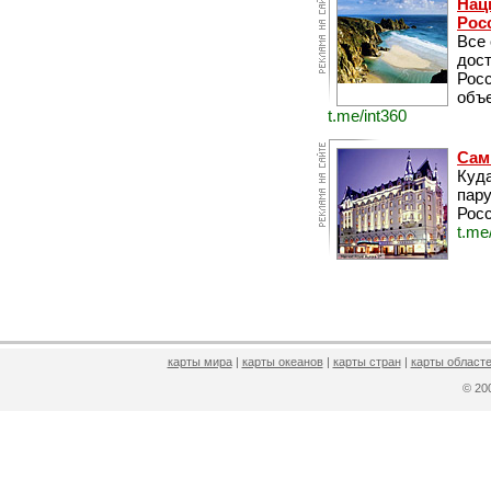
Нац
Рос
Все
дос
Рос
объе
t.me/int360
Сам
Куда
пару
Росс
t.me
карты мира
|
карты океанов
|
карты стран
|
карты областе
© 2