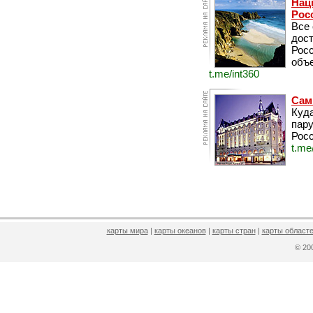
Нац
Рос
Все
дос
Рос
объе
t.me/int360
Сам
Куда
пару
Росс
t.me
карты мира
|
карты океанов
|
карты стран
|
карты областе
© 2