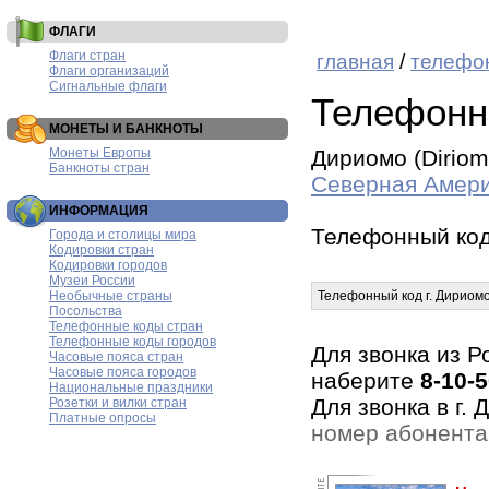
ФЛАГИ
Флаги стран
главная
/
телефо
Флаги организаций
Сигнальные флаги
Телефонн
МОНЕТЫ И БАНКНОТЫ
Монеты Европы
Дириомо (Diriom
Банкноты стран
Северная Амер
ИНФОРМАЦИЯ
Телефонный код
Города и столицы мира
Кодировки стран
Кодировки городов
Музеи России
Необычные страны
Телефонный код г. Дириом
Посольства
Телефонные коды стран
Телефонные коды городов
Для звонка из Р
Часовые пояса стран
Часовые пояса городов
наберите
8-10-
Национальные праздники
Для звонка в г.
Розетки и вилки стран
Платные опросы
номер абонента