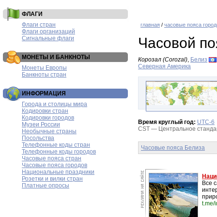
ФЛАГИ
Флаги стран
главная
/
часовые пояса город
Флаги организаций
Сигнальные флаги
Часовой по
МОНЕТЫ И БАНКНОТЫ
Корозал (Corozal)
,
Белиз
Северная Америка
Монеты Европы
Банкноты стран
ИНФОРМАЦИЯ
Города и столицы мира
Кодировки стран
Кодировки городов
Время круглый год:
UTC-6
Музеи России
CST — Центральное стандарт
Необычные страны
Посольства
Телефонные коды стран
Часовые пояса Белиза
Телефонные коды городов
Часовые пояса стран
Часовые пояса городов
Национальные праздники
Наци
Розетки и вилки стран
Все 
Платные опросы
инте
прир
t.me/