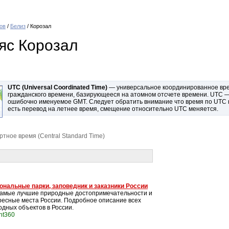
ов
/
Белиз
/ Корозал
яс Корозал
UTC (Universal Coordinated Time)
— универсальное координированное врем
гражданского времени, базирующееся на атомном отсчете времени. UTC — 
ошибочно именуемое GMT. Следует обратить внимание что время по UTC не
есть перевод на летнее время, смещение относительно UTC меняется.
ное время (Central Standard Time)
ональные парки, заповедник и заказники России
самые лучшие природные достопримечательности и
ресные места России. Подробное описание всех
одных объектов в России.
int360