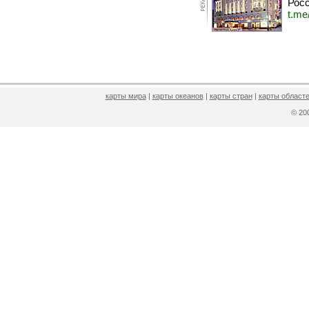
Росс
t.me
карты мира
|
карты океанов
|
карты стран
|
карты областе
© 2