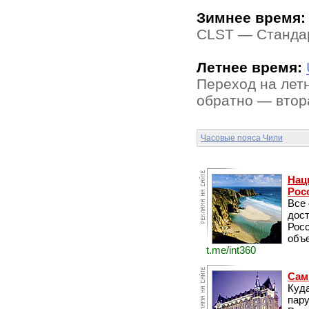
Зимнее время:
CLST — Стандар
Летнее время:
Переход на летн
обратно — втора
Часовые пояса Чили
Нац
Рос
Все
дос
Рос
объе
t.me/int360
Сам
Куда
пару