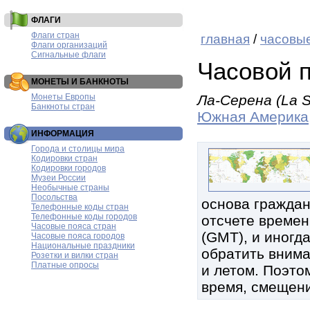
ФЛАГИ
Флаги стран
главная
/
часовые
Флаги организаций
Сигнальные флаги
Часовой 
МОНЕТЫ И БАНКНОТЫ
Монеты Европы
Ла-Серена (La S
Банкноты стран
Южная Америка
ИНФОРМАЦИЯ
Города и столицы мира
Кодировки стран
Кодировки городов
Музеи России
Необычные страны
Посольства
основа граждан
Телефонные коды стран
Телефонные коды городов
отсчете времен
Часовые пояса стран
(GMT), и иногд
Часовые пояса городов
Национальные праздники
обратить внима
Розетки и вилки стран
Платные опросы
и летом. Поэтом
время, смещени