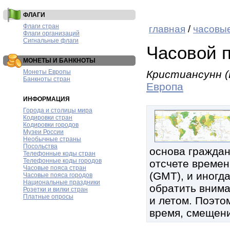
ФЛАГИ
Флаги стран
главная
/
часовые
Флаги организаций
Сигнальные флаги
Часовой 
МОНЕТЫ И БАНКНОТЫ
Монеты Европы
Кристиансунн (K
Банкноты стран
Европа
ИНФОРМАЦИЯ
Города и столицы мира
Кодировки стран
Кодировки городов
Музеи России
Необычные страны
Посольства
основа граждан
Телефонные коды стран
Телефонные коды городов
отсчете времен
Часовые пояса стран
(GMT), и иногд
Часовые пояса городов
Национальные праздники
обратить внима
Розетки и вилки стран
Платные опросы
и летом. Поэтом
время, смещени