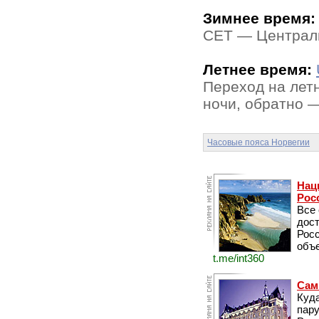
Зимнее время:
CET — Централь
Летнее время:
Переход на лет
ночи, обратно —
Часовые пояса Норвегии
Нац
Рос
Все
дос
Рос
объе
t.me/int360
Сам
Куда
пару