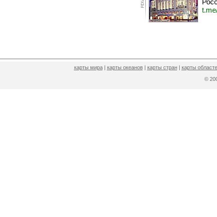
Росс
t.me
карты мира
|
карты океанов
|
карты стран
|
карты областе
© 2