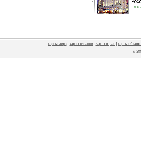
Росс
t.me
карты мира
|
карты океанов
|
карты стран
|
карты областе
© 2