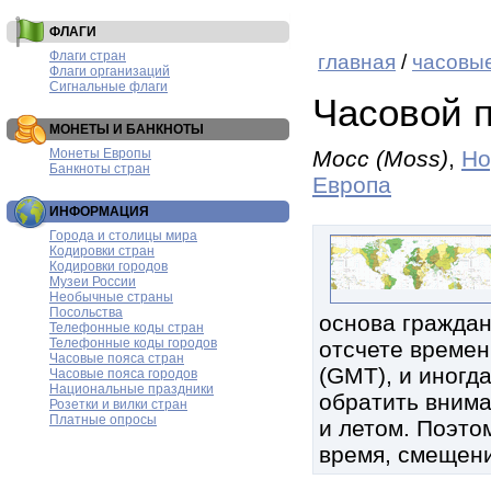
ФЛАГИ
Флаги стран
главная
/
часовые
Флаги организаций
Сигнальные флаги
Часовой 
МОНЕТЫ И БАНКНОТЫ
Монеты Европы
Мосс (Moss)
,
Но
Банкноты стран
Европа
ИНФОРМАЦИЯ
Города и столицы мира
Кодировки стран
Кодировки городов
Музеи России
Необычные страны
Посольства
основа граждан
Телефонные коды стран
Телефонные коды городов
отсчете времен
Часовые пояса стран
(GMT), и иногд
Часовые пояса городов
Национальные праздники
обратить внима
Розетки и вилки стран
Платные опросы
и летом. Поэтом
время, смещени