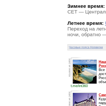
Зимнее время:
CET — Централь
Летнее время:
Переход на лет
ночи, обратно —
Часовые пояса Норвегии
Нац
Рос
Все
дос
Рос
объе
t.me/int360
Сам
Куда
пару