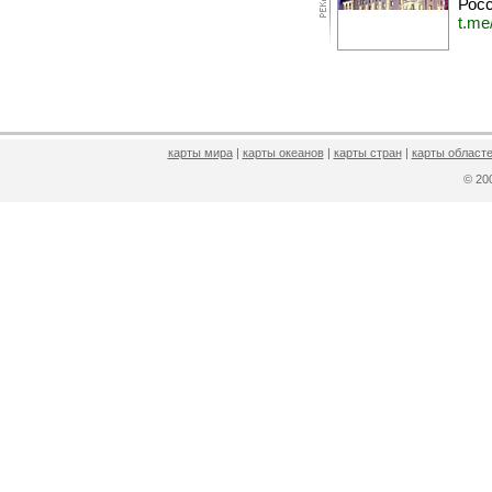
Росс
t.me
карты мира
|
карты океанов
|
карты стран
|
карты областе
© 2