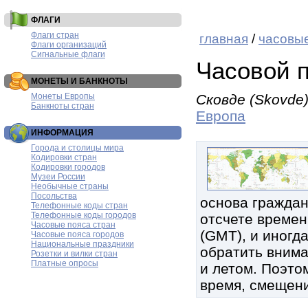
ФЛАГИ
Флаги стран
главная
/
часовые
Флаги организаций
Сигнальные флаги
Часовой 
МОНЕТЫ И БАНКНОТЫ
Монеты Европы
Сковде (Skovde
Банкноты стран
Европа
ИНФОРМАЦИЯ
Города и столицы мира
Кодировки стран
Кодировки городов
Музеи России
Необычные страны
Посольства
основа граждан
Телефонные коды стран
Телефонные коды городов
отсчете времен
Часовые пояса стран
(GMT), и иногд
Часовые пояса городов
Национальные праздники
обратить внима
Розетки и вилки стран
Платные опросы
и летом. Поэтом
время, смещени