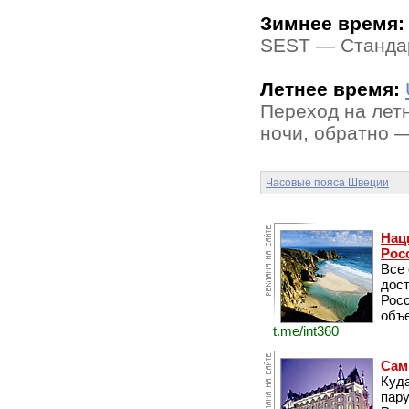
Зимнее время:
SEST — Стандар
Летнее время:
Переход на лет
ночи, обратно —
Часовые пояса Швеции
Нац
Рос
Все
дос
Рос
объе
t.me/int360
Сам
Куда
пару