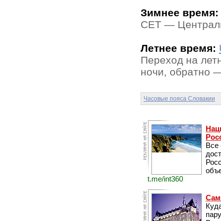
Зимнее время:
CET — Централь
Летнее время:
Переход на лет
ночи, обратно —
Часовые пояса Словакии
Нац
Рос
Все
дос
Рос
объе
t.me/int360
Сам
Куда
пару