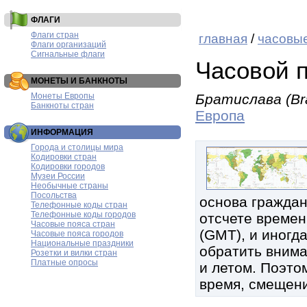
ФЛАГИ
Флаги стран
главная
/
часовые
Флаги организаций
Сигнальные флаги
Часовой 
МОНЕТЫ И БАНКНОТЫ
Монеты Европы
Братислава (Bra
Банкноты стран
Европа
ИНФОРМАЦИЯ
Города и столицы мира
Кодировки стран
Кодировки городов
Музеи России
Необычные страны
Посольства
основа граждан
Телефонные коды стран
Телефонные коды городов
отсчете времен
Часовые пояса стран
(GMT), и иногд
Часовые пояса городов
Национальные праздники
обратить внима
Розетки и вилки стран
Платные опросы
и летом. Поэтом
время, смещени