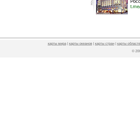
Росс
t.me
карты мира
|
карты океанов
|
карты стран
|
карты областе
© 2