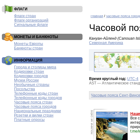
ФЛАГИ
Флаги стран
главная
/
часовые пояса город
Флаги организаций
Сигнальные флаги
Часовой по
МОНЕТЫ И БАНКНОТЫ
Кануан-Айленд (Canouan Isl
Северная Америка
Монеты Европы
Банкноты стран
ИНФОРМАЦИЯ
Города и столицы мира
Кодировки стран
Кодировки городов
Время круглый год:
UTC-4
Музеи России
AST — Атлантическое станда
Необычные страны
Посольства
Телефонные коды стран
Часовые пояса Сент-Винсе
Телефонные коды городов
Часовые пояса стран
Часовые пояса городов
Национальные праздники
Наци
Розетки и вилки стран
Все 
Платные опросы
инте
прир
t.me/