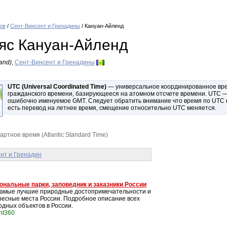
ов
/
Сент-Винсент и Гренадины
/ Кануан-Айленд
яс Кануан-Айленд
and)
,
Сент-Винсент и Гренадины
UTC (Universal Coordinated Time)
— универсальное координированное врем
гражданского времени, базирующееся на атомном отсчете времени. UTC — 
ошибочно именуемое GMT. Следует обратить внимание что время по UTC не
есть перевод на летнее время, смещение относительно UTC меняется.
ртное время (Atlantic Standard Time)
нт и Гренадин
ональные парки, заповедник и заказники России
самые лучшие природные достопримечательности и
ресные места России. Подробное описание всех
одных объектов в России.
int360