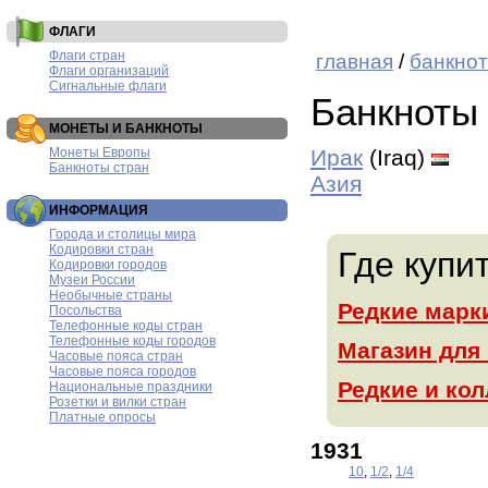
ФЛАГИ
Флаги стран
главная
/
банкнот
Флаги организаций
Сигнальные флаги
Банкноты
МОНЕТЫ И БАНКНОТЫ
Монеты Европы
Ирак
(Iraq)
Банкноты стран
Азия
ИНФОРМАЦИЯ
Города и столицы мира
Кодировки стран
Где купи
Кодировки городов
Музеи России
Необычные страны
Редкие марк
Посольства
Телефонные коды стран
Телефонные коды городов
Магазин для
Часовые пояса стран
Часовые пояса городов
Редкие и ко
Национальные праздники
Розетки и вилки стран
Платные опросы
1931
10
,
1/2
,
1/4