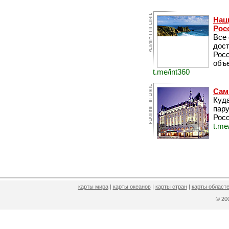
Нац
Рос
Все
дос
Рос
объе
t.me/int360
Сам
Куда
пару
Росс
t.me
карты мира
|
карты океанов
|
карты стран
|
карты областе
© 2