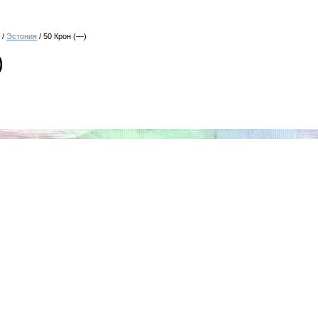
/
Эстония
/ 50 Крон (—)
)