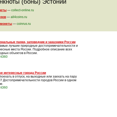
анкноты (боны) Эстонии
неты
—
collect-online.ru
еров
—
all4coins.ru
 монеты
—
coinrus.ru
ональные парки, заповедник и заказники России
самые лучшие природные достопримечательности и
ресные места России. Подробное описание всех
одных объектов в России.
int360
е интересные города России
поехать в отпуск, на выходные или заехать на пару
в? Достопримечательности городов России в одном
е.
int360