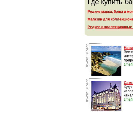
Где купить б
Редкие марки, боны и мо
Магазин для коллекцион
Редкие и коллекционные
Наци
Все 
инте
прир
t.me/
Самы
Куда 
часо
канал
t.me/