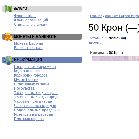
ФЛАГИ
Флаги стран
главная
/
банкноты стран мира
Флаги организаций
Сигнальные флаги
50 Крон (—
МОНЕТЫ И БАНКНОТЫ
Эстония
(Estonia)
Европа
Монеты Европы
Банкноты стран
Номинал:
50 Крон
ИНФОРМАЦИЯ
Города и столицы мира
Кодировки стран
Кодировки городов
Музеи России
Необычные страны
Посольства
Телефонные коды стран
Телефонные коды городов
Часовые пояса стран
Часовые пояса городов
Национальные праздники
Розетки и вилки стран
Платные опросы