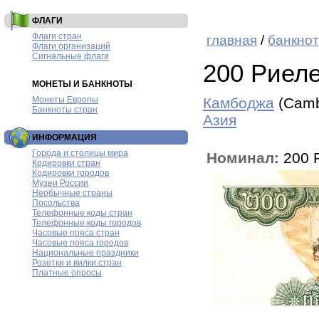
ФЛАГИ
Флаги стран
главная
/
банкнот
Флаги организаций
Сигнальные флаги
200 Риеле
МОНЕТЫ И БАНКНОТЫ
Монеты Европы
Камбоджа
(Camb
Банкноты стран
Азия
ИНФОРМАЦИЯ
Города и столицы мира
Номинал:
200 
Кодировки стран
Кодировки городов
Музеи России
Необычные страны
Посольства
Телефонные коды стран
Телефонные коды городов
Часовые пояса стран
Часовые пояса городов
Национальные праздники
Розетки и вилки стран
Платные опросы