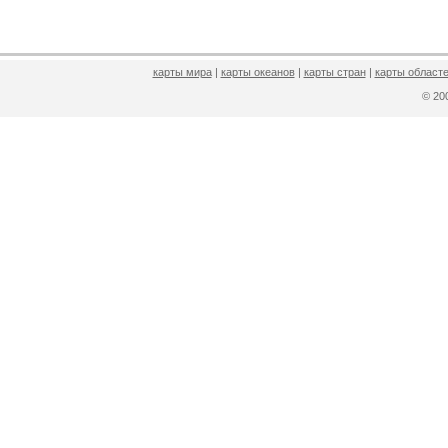
карты мира
|
карты океанов
|
карты стран
|
карты областе
© 2