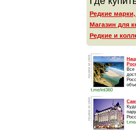
Где купит
Редкие марки
Магазин для 
Редкие и кол
Нац
Рос
Все
дос
Рос
объе
t.me/int360
Сам
Куда
пару
Росс
t.me