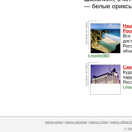
— белые ориксы
Нац
Рос
Все
дос
Рос
объе
t.me/int360
Сам
Куда
пару
Росс
t.me
карты мира
|
карты океанов
|
карты стран
|
карты областе
© 2