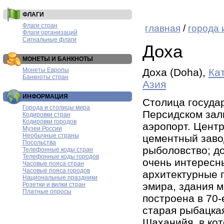
ФЛАГИ
Флаги стран
главная
/
города 
Флаги организаций
Сигнальные флаги
Доха
МОНЕТЫ И БАНКНОТЫ
Монеты Европы
Доха (Doha),
Ка
Банкноты стран
Азия
ИНФОРМАЦИЯ
Столица госуда
Города и столицы мира
Персидском зал
Кодировки стран
Кодировки городов
аэропорт. Цент
Музеи России
Необычные страны
цементный заво
Посольства
рыболовство; д
Телефонные коды стран
Телефонные коды городов
очень интересн
Часовые пояса стран
Часовые пояса городов
архитектурные 
Национальные праздники
эмира, здания м
Розетки и вилки стран
Платные опросы
построена в 70-
старая рыбацка
Шаханийя, в кот