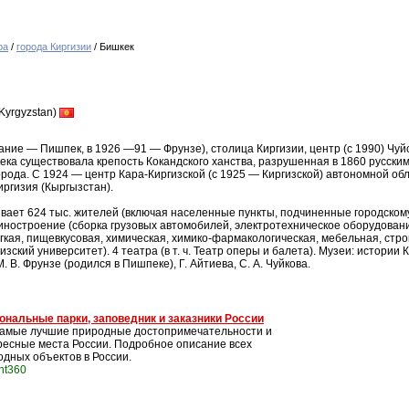
ра
/
города Киргизии
/ Бишкек
Kyrgyzstan)
ние — Пишпек, в 1926 —91 — Фрунзе), столица Киргизии, центр (с 1990) Чуйск
ека существовала крепость Кокандского ханства, разрушенная в 1860 русским
орода. С 1924 — центр Кара-Киргизской (с 1925 — Киргизской) автономной об
иргизия (Кыргызстан).
вает 624 тыс. жителей (включая населенные пункты, подчиненные городскому
иностроение (сборка грузовых автомобилей, электротехническое оборудован
егкая, пищевкусовая, химическая, химико-фармакологическая, мебельная, с
иргизский университет). 4 театра (в т. ч. Театр оперы и балета). Музеи: истор
. В. Фрунзе (родился в Пишпеке), Г. Айтиева, С. А. Чуйкова.
ональные парки, заповедник и заказники России
самые лучшие природные достопримечательности и
ресные места России. Подробное описание всех
одных объектов в России.
int360