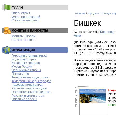
ФЛАГИ
Флаги стран
главная
/
города и столицы ми
Флаги организаций
Сигнальные флаги
Бишкек
МОНЕТЫ И БАНКНОТЫ
Бишкек (Bishkek),
Киргизия
(
Азия
Монеты Европы
Банкноты стран
(До 1926 официальное назва
средние века на месте Бишк
получившее в 1878 статус г
ИНФОРМАЦИЯ
ССР, с 1991 — Республики К
Города и столицы мира
Кодировки стран
В настоящее время насчиты
Кодировки городов
отрасли производства: маш
Музеи России
производство ЭВМ и др.), л
Необычные страны
Киргизии. 8 вузов (в т. ч. К
Посольства
природы и др. Дома-музеи: М
Телефонные коды стран
Телефонные коды городов
Часовые пояса стран
Часовые пояса городов
Наци
Национальные праздники
Все 
Розетки и вилки стран
инте
Платные опросы
прир
t.me/