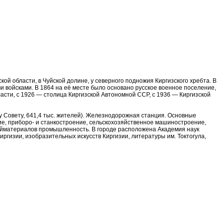
ой области, в Чуйской долине, у северного подножия Киргизского хребта. В
и войсками. В 1864 на её месте было основано русское военное поселение,
ласти, с 1926 — столица Киргизской Автономной ССР, с 1936 — Киргизской
 Совету, 641,4 тыс. жителей). Железнодорожная станция. Основные
ие, приборо- и станкостроение, сельскохозяйственное машиностроение,
тройматериалов промышленность. В городе расположена Академия наук
ии Киргизии, изобразительных искусств Киргизии, литературы им. Токтогула,