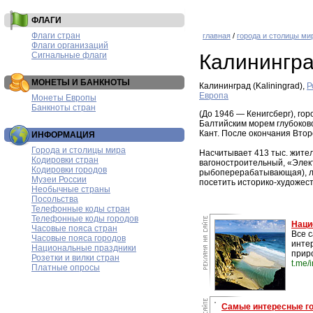
ФЛАГИ
Флаги стран
главная
/
города и столицы ми
Флаги организаций
Сигнальные флаги
Калинингр
МОНЕТЫ И БАНКНОТЫ
Калининград (Kaliningrad),
Р
Европа
Монеты Европы
Банкноты стран
(До 1946 — Кенигсберг), го
Балтийским морем глубоково
Кант. После окончания Втор
ИНФОРМАЦИЯ
Города и столицы мира
Насчитывает 413 тыс. жите
Кодировки стран
вагоностроительный, «Элект
Кодировки городов
рыбоперерабатывающая), лег
Музеи России
посетить историко-художес
Необычные страны
Посольства
Телефонные коды стран
Телефонные коды городов
Наци
Часовые пояса стран
Все 
Часовые пояса городов
инте
Национальные праздники
прир
Розетки и вилки стран
t.me/
Платные опросы
Самые интересные г