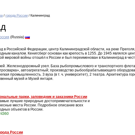
ра
/
города России
/ Калининград
ад
оссия
(Russia)
род в Российской Федерации, центр Калининградской области, на реке Преголя
дным каналом. Кенигсберг основан как крепость в 1255. До 1945 являлся це
ой мировой войны отошёл к России и был переименован в Калининград в чест
лей. Железнодорожный узел. База рыбопромыслового и транспортного флот
росварка», автоагрегатный; производство рыбообрабатывающего оборудовани
кая промышленность. 3 вуза (в т. ч. университет), 2 театра. Архитектура г
твенный музей и Музей янтаря.
ональные парки, заповедник и заказники России
самые лучшие природные достопримечательности и
ресные места России. Подробное описание всех
одных объектов в России.
int360
орода России