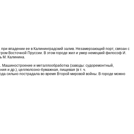
, при впадении ее в Калининградский залив. Незамерзающий порт, связан с
нтром Восточной Пруссии. В этом городе жил и умер немецкий философ И.
ь М. Калинина.
а. Машиностроение и металлообработка (заводы: судоремонтный,
я и др.), целлюлозно-бумажная, пищевая (в т. ч.
орода сильно пострадала во время Второй мировой войны. В городе можно