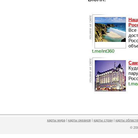
Нац
Рос
Все
дос
Рос
объе
t.me/int360
Сам
Куда
пару
Росс
t.me
карты мира
|
карты океанов
|
карты стран
|
карты областе
© 2