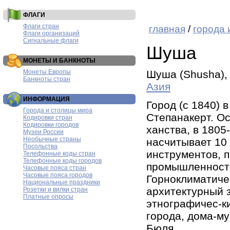
ФЛАГИ
Флаги стран
главная
/
города 
Флаги организаций
Сигнальные флаги
Шуша
МОНЕТЫ И БАНКНОТЫ
Монеты Европы
Шуша (Shusha)
Банкноты стран
Азия
ИНФОРМАЦИЯ
Город (с 1840) в
Города и столицы мира
Степанакерт. Ос
Кодировки стран
Кодировки городов
ханства, в 1805
Музеи России
Необычные страны
насчитывает 10
Посольства
инструментов, 
Телефонные коды стран
Телефонные коды городов
промышленности
Часовые пояса стран
Часовые пояса городов
Горноклиматичес
Национальные праздники
архитектурный 
Розетки и вилки стран
Платные опросы
этнографичес-ки
города, дома-му
Бюля.