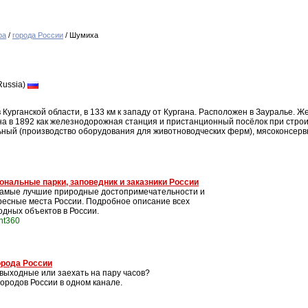
ра
/
города России
/ Шумиха
Russia)
урганской области, в 133 км к западу от Кургана. Расположен в Зауралье. 
ана в 1892 как железнодорожная станция и пристанционный посёлок при строи
ый (производство оборудования для животноводческих ферм), мясоконсервн
ональные парки, заповедник и заказники России
самые лучшие природные достопримечательности и
ресные места России. Подробное описание всех
одных объектов в России.
int360
орода России
а выходные или заехать на пару часов?
ородов России в одном канале.