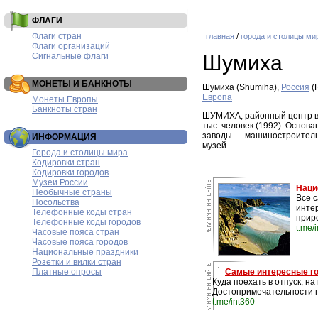
ФЛАГИ
Флаги стран
главная
/
города и столицы ми
Флаги организаций
Сигнальные флаги
Шумиха
МОНЕТЫ И БАНКНОТЫ
Шумиха (Shumiha),
Россия
(
Европа
Монеты Европы
Банкноты стран
ШУМИХА, районный центр в К
тыс. человек (1992). Основ
заводы — машиностроительн
ИНФОРМАЦИЯ
музей.
Города и столицы мира
Кодировки стран
Кодировки городов
Музеи России
Наци
Необычные страны
Все 
Посольства
инте
Телефонные коды стран
прир
Телефонные коды городов
t.me/
Часовые пояса стран
Часовые пояса городов
Национальные праздники
Розетки и вилки стран
Платные опросы
Самые интересные г
Куда поехать в отпуск, н
Достопримечательности г
t.me/int360