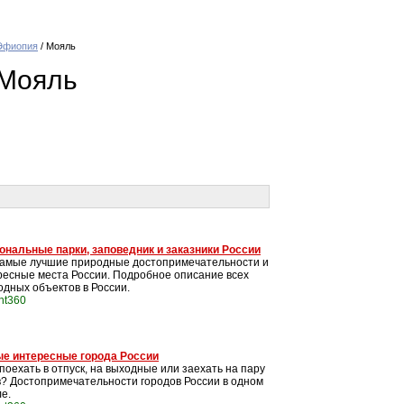
Эфиопия
/ Мояль
 Мояль
ональные парки, заповедник и заказники России
самые лучшие природные достопримечательности и
ресные места России. Подробное описание всех
одных объектов в России.
int360
е интересные города России
поехать в отпуск, на выходные или заехать на пару
в? Достопримечательности городов России в одном
е.