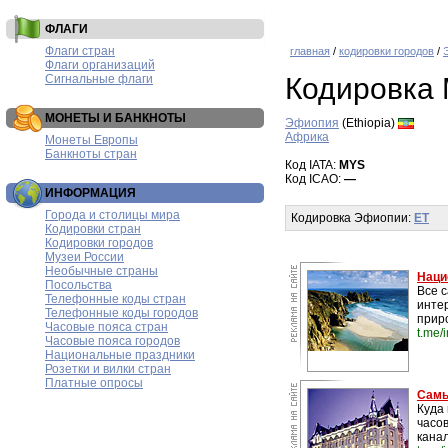
ФЛАГИ
Флаги стран
главная
/
кодировки городов
/
Флаги организаций
Сигнальные флаги
Кодировка
МОНЕТЫ И БАНКНОТЫ
Эфиопия
(Ethiopia)
Африка
Монеты Европы
Банкноты стран
Код IATA:
MYS
Код ICAO:
—
ИНФОРМАЦИЯ
Города и столицы мира
Кодировка Эфиопии:
ET
Кодировки стран
Кодировки городов
Музеи России
Необычные страны
Наци
Посольства
Все 
Телефонные коды стран
инте
Телефонные коды городов
прир
Часовые пояса стран
t.me/
Часовые пояса городов
Национальные праздники
Розетки и вилки стран
Платные опросы
Самы
Куда 
часо
канал