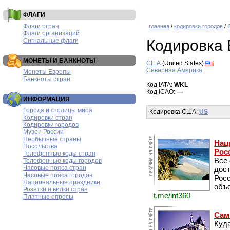
ФЛАГИ
Флаги стран
главная
/
кодировки городов
/
Флаги организаций
Сигнальные флаги
Кодировка 
МОНЕТЫ И БАНКНОТЫ
США
(United States)
Северная Америка
Монеты Европы
Банкноты стран
Код IATA:
WKL
Код ICAO:
—
ИНФОРМАЦИЯ
Города и столицы мира
Кодировка США:
US
Кодировки стран
Кодировки городов
Музеи России
Необычные страны
Нац
Посольства
Рос
Телефонные коды стран
Все
Телефонные коды городов
Часовые пояса стран
дос
Часовые пояса городов
Рос
Национальные праздники
объе
Розетки и вилки стран
t.me/int360
Платные опросы
Сам
Куда