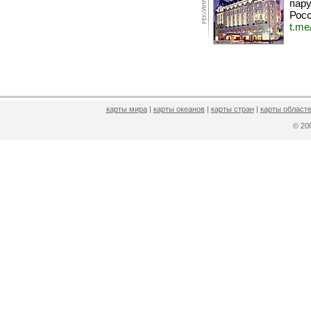
пару
Росс
t.me
карты мира
|
карты океанов
|
карты стран
|
карты областе
© 2