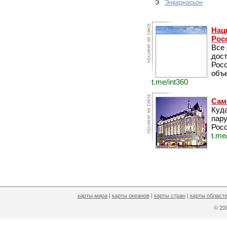
Э
Энкарнасьон
Нац
Рос
Все
дос
Рос
объе
t.me/int360
Сам
Куда
пару
Росс
t.me
карты мира
|
карты океанов
|
карты стран
|
карты областе
© 2