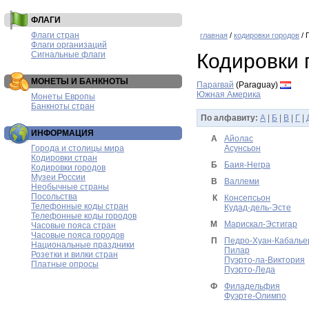
ФЛАГИ
Флаги стран
главная
/
кодировки городов
/ 
Флаги организаций
Сигнальные флаги
Кодировки 
МОНЕТЫ И БАНКНОТЫ
Парагвай
(Paraguay)
Южная Америка
Монеты Европы
Банкноты стран
По алфавиту:
А
|
Б
|
В
|
Г
|
ИНФОРМАЦИЯ
А
Айолас
Города и столицы мира
Асунсьон
Кодировки стран
Б
Баия-Негра
Кодировки городов
Музеи России
В
Валлеми
Необычные страны
Посольства
К
Консепсьон
Телефонные коды стран
Кудад-дель-Эсте
Телефонные коды городов
М
Марискал-Эстигар
Часовые пояса стран
Часовые пояса городов
П
Педро-Хуан-Кабалье
Национальные праздники
Пилар
Розетки и вилки стран
Пуэрто-ла-Виктория
Платные опросы
Пуэрто-Леда
Ф
Филадельфия
Фуэрте-Олимпо