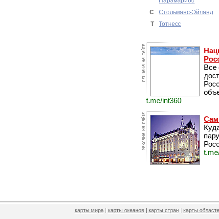
Парамарибо
С
Стольманс-Эйланд
Т
Тотнесс
Нац
Рос
Все
дос
Рос
объе
t.me/int360
Сам
Куда
пару
Росс
t.me
карты мира
|
карты океанов
|
карты стран
|
карты областе