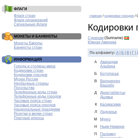
ФЛАГИ
Флаги стран
главная
/
кодировки городов
/ 
Флаги организаций
Сигнальные флаги
Кодировки 
МОНЕТЫ И БАНКНОТЫ
Суринам
(Suriname)
Южная Америка
Монеты Европы
Банкноты стран
По алфавиту:
А
|
Б
|
В
|
Г
|
ИНФОРМАЦИЯ
А
Аварадам
Города и столицы мира
Альбина
Кодировки стран
Б
Ботопасье
Кодировки городов
Музеи России
В
Вагенинген
Необычные страны
Вашабо
Посольства
Телефонные коды стран
Д
Дриетаббетье
Телефонные коды городов
Дьомье
Часовые пояса стран
К
Касикасима
Часовые пояса городов
Национальные праздники
Л
Ладуанье
Розетки и вилки стран
Платные опросы
М
Мунго
Н
Ньив-Никкери
П
Паломеу