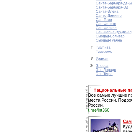
Санта-Барбара-де-Б
Санта-Барбара-Эд
Санта-Элена
Санто-Доминго
Сан-Томе
Сан-Феликс
Сан-Фелипе
Сан-Фернандо-де-Ап
Сьюдад-Боливар
Сьюдад-Гуаяна
Т
Тукупита
Тумеремо
У
Уриман
Э
Элорса
Эль-Дорадо
Эль-Тигре
Национальные пар
Все самые лучшие п
места России. Подро
России.
t.me/int360
Сам
Куда
пару