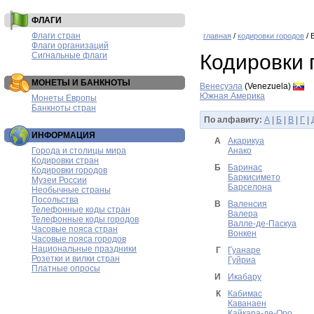
ФЛАГИ
Флаги стран
главная
/
кодировки городов
/ 
Флаги организаций
Сигнальные флаги
Кодировки 
МОНЕТЫ И БАНКНОТЫ
Венесуэла
(Venezuela)
Южная Америка
Монеты Европы
Банкноты стран
По алфавиту:
А
|
Б
|
В
|
Г
|
ИНФОРМАЦИЯ
А
Акарикуа
Города и столицы мира
Анако
Кодировки стран
Б
Баринас
Кодировки городов
Баркисимето
Музеи России
Барселона
Необычные страны
Посольства
В
Валенсия
Телефонные коды стран
Валера
Телефонные коды городов
Валле-де-Паскуа
Часовые пояса стран
Вонкен
Часовые пояса городов
Национальные праздники
Г
Гуанаре
Розетки и вилки стран
Гуйриа
Платные опросы
И
Икабару
К
Кабимас
Каванаен
Кайкара-де-Оро