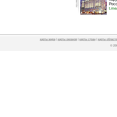
Росс
t.me
карты мира
|
карты океанов
|
карты стран
|
карты областе
© 2