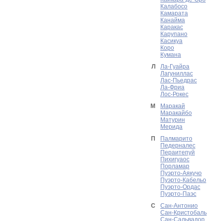
Калабосо
Камарата
Канайма
Каракас
Карупано
Касикуа
Коро
Кумана
Л
Ла-Гуайра
Лагуниллас
Лас-Пьедрас
Ла-Фриа
Лос-Рокес
М
Маракай
Маракайбо
Матурин
Мерида
П
Палмарито
Педерналес
Пераитепуй
Пихигуаос
Порламар
Пуэрто-Аякучо
Пуэрто-Кабельо
Пуэрто-Ордас
Пуэрто-Паэс
С
Сан-Антонио
Сан-Кристобаль
Сан-Сальвадор