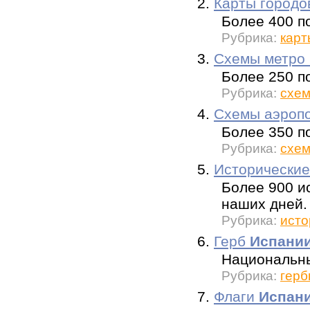
2.
Карты город
Более 400 п
Рубрика:
карт
3.
Схемы метро
Более 250 п
Рубрика:
схем
4.
Схемы аэроп
Более 350 п
Рубрика:
схем
5.
Исторически
Более 900 и
наших дней.
Рубрика:
исто
6.
Герб
Испани
Национальны
Рубрика:
герб
7.
Флаги
Испан