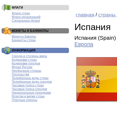
ФЛАГИ
Флаги стран
главная
/
страны
Флаги организаций
Сигнальные флаги
Испания
МОНЕТЫ И БАНКНОТЫ
Монеты Европы
Испания (Spain
Банкноты стран
Европа
ИНФОРМАЦИЯ
Города и столицы мира
Кодировки стран
Кодировки городов
Музеи России
Необычные страны
Посольства
Телефонные коды стран
Телефонные коды городов
Часовые пояса стран
Часовые пояса городов
Национальные праздники
Розетки и вилки стран
Платные опросы