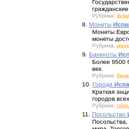
Государстве
гражданские
Рубрика:
флаг
8.
Монеты
Испа
Монеты Европ
монеты дост
Рубрика:
мон
9.
Банкноты
Ис
Более 9500 б
век.
Рубрика:
банк
10.
Города
Исп
Краткая энц
городов всех
Рубрика:
горо
11.
Посольство
Посольства,
мира. Торго