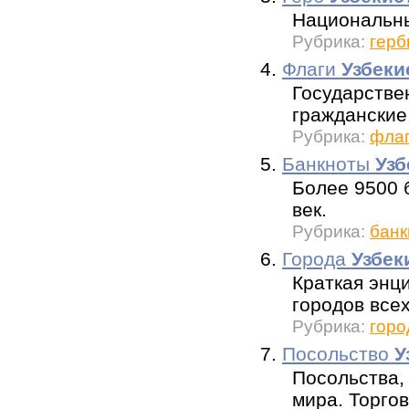
Национальны
Рубрика:
герб
4.
Флаги
Узбеки
Государстве
гражданские
Рубрика:
флаг
5.
Банкноты
Узб
Более 9500 б
век.
Рубрика:
банк
6.
Города
Узбек
Краткая энц
городов всех
Рубрика:
горо
7.
Посольство
У
Посольства,
мира. Торго