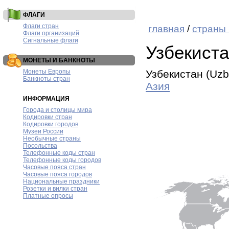
ФЛАГИ
Флаги стран
главная
/
страны
Флаги организаций
Сигнальные флаги
Узбекист
МОНЕТЫ И БАНКНОТЫ
Монеты Европы
Узбекистан (Uzb
Банкноты стран
Азия
ИНФОРМАЦИЯ
Города и столицы мира
Кодировки стран
Кодировки городов
Музеи России
Необычные страны
Посольства
Телефонные коды стран
Телефонные коды городов
Часовые пояса стран
Часовые пояса городов
Национальные праздники
Розетки и вилки стран
Платные опросы