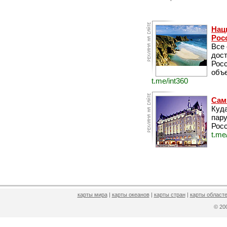
Нац
Рос
Все
дос
Рос
объе
t.me/int360
Сам
Куда
пару
Росс
t.me
карты мира
|
карты океанов
|
карты стран
|
карты областе
© 2