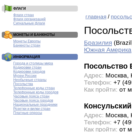
ФЛАГИ
Флаги стран
главная
/
посоль
Флаги организаций
Сигнальные флаги
Посольст
МОНЕТЫ И БАНКНОТЫ
Монеты Европы
Бразилия
(Brazi
Банкноты стран
Южная Америка
ИНФОРМАЦИЯ
Города и столицы мира
Посольство 
Кодировки стран
Кодировки городов
Адрес:
Москва, Н
Музеи России
Необычные страны
Телефон:
+7 (49
Посольства
Телефонные коды стран
Как пройти:
от м
Телефонные коды городов
Часовые пояса стран
Часовые пояса городов
Консульский
Национальные праздники
Розетки и вилки стран
Платные опросы
Адрес:
Москва, Н
Телефон:
+7 (49
Как пройти:
от м