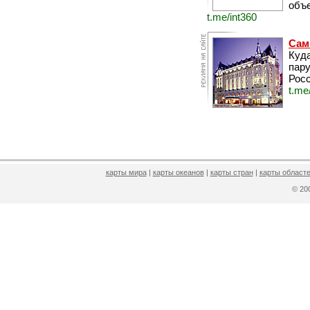
объе
t.me/int360
Сам
Куда
пару
Росс
t.me
карты мира
|
карты океанов
|
карты стран
|
карты областе
© 2