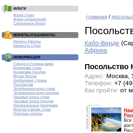
ФЛАГИ
Флаги стран
главная
/
посоль
Флаги организаций
Сигнальные флаги
Посольст
МОНЕТЫ И БАНКНОТЫ
Монеты Европы
Кабо-Верде
(Ca
Банкноты стран
Африка
ИНФОРМАЦИЯ
Города и столицы мира
Посольство 
Кодировки стран
Кодировки городов
Адрес:
Москва, 
Музеи России
Необычные страны
Телефон:
+7 (49
Посольства
Телефонные коды стран
Как пройти:
от м
Телефонные коды городов
Часовые пояса стран
Часовые пояса городов
Национальные праздники
Розетки и вилки стран
Нац
Платные опросы
Рос
Все
дос
Рос