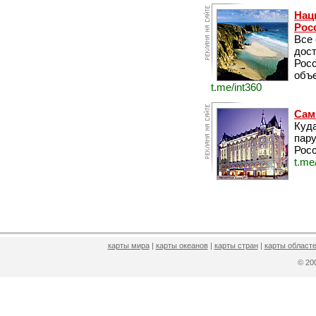
Нац
Рос
Все
дос
Рос
объе
t.me/int360
Сам
Куда
пару
Росс
t.me
карты мира
|
карты океанов
|
карты стран
|
карты областе
© 2