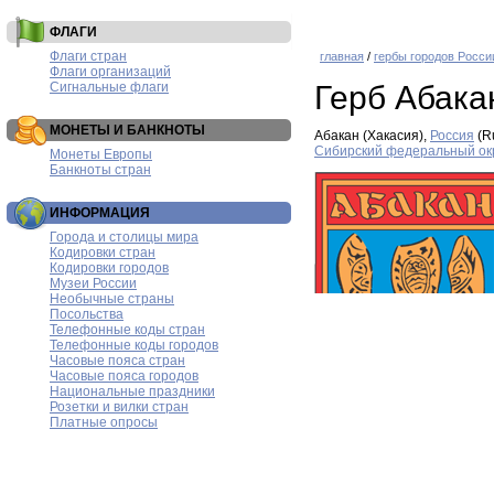
ФЛАГИ
Флаги стран
главная
/
гербы городов Росси
Флаги организаций
Сигнальные флаги
Герб Абака
МОНЕТЫ И БАНКНОТЫ
Абакан (Хакасия),
Россия
(R
Сибирский федеральный ок
Монеты Европы
Банкноты стран
ИНФОРМАЦИЯ
Города и столицы мира
Кодировки стран
Кодировки городов
Музеи России
Необычные страны
Посольства
Телефонные коды стран
Телефонные коды городов
Часовые пояса стран
Часовые пояса городов
Национальные праздники
Розетки и вилки стран
Платные опросы