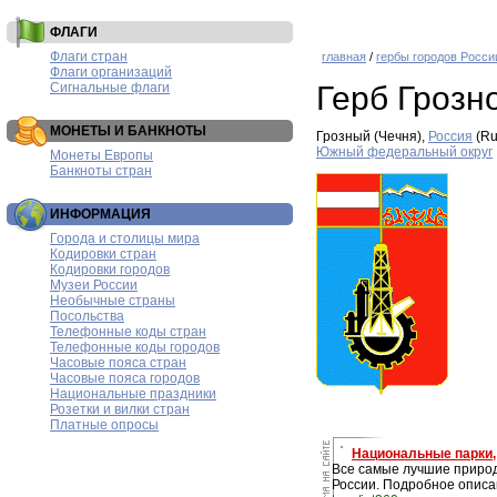
ФЛАГИ
Флаги стран
главная
/
гербы городов Росси
Флаги организаций
Сигнальные флаги
Герб Грозн
МОНЕТЫ И БАНКНОТЫ
Грозный (Чечня),
Россия
(Ru
Южный федеральный округ
Монеты Европы
Банкноты стран
ИНФОРМАЦИЯ
Города и столицы мира
Кодировки стран
Кодировки городов
Музеи России
Необычные страны
Посольства
Телефонные коды стран
Телефонные коды городов
Часовые пояса стран
Часовые пояса городов
Национальные праздники
Розетки и вилки стран
Платные опросы
Национальные парки, 
Все самые лучшие приро
России. Подробное описа