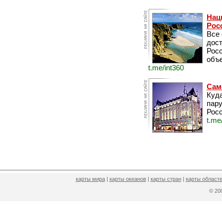
Нац
Рос
Все
дос
Рос
объе
t.me/int360
Сам
Куда
пару
Росс
t.me
карты мира
|
карты океанов
|
карты стран
|
карты областе
© 2