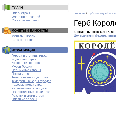
ФЛАГИ
Флаги стран
главная
/
гербы городов Росси
Флаги организаций
Сигнальные флаги
Герб Корол
МОНЕТЫ И БАНКНОТЫ
Королев (Московская област
Центральный федеральный 
Монеты Европы
Банкноты стран
ИНФОРМАЦИЯ
Города и столицы мира
Кодировки стран
Кодировки городов
Музеи России
Необычные страны
Посольства
Телефонные коды стран
Телефонные коды городов
Часовые пояса стран
Часовые пояса городов
Национальные праздники
Розетки и вилки стран
Платные опросы