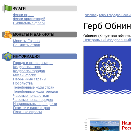
ФЛАГИ
Флаги стран
главная
/
гербы городов Росси
Флаги организаций
Сигнальные флаги
Герб Обнин
МОНЕТЫ И БАНКНОТЫ
Обнинск (Калужская область
Центральный федеральный 
Монеты Европы
Банкноты стран
ИНФОРМАЦИЯ
Города и столицы мира
Кодировки стран
Кодировки городов
Музеи России
Необычные страны
Посольства
Телефонные коды стран
Телефонные коды городов
Часовые пояса стран
Часовые пояса городов
Национальные праздники
Розетки и вилки стран
Платные опросы
Нац
Рос