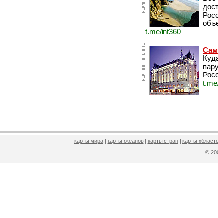
дос
Рос
объе
t.me/int360
Сам
Куда
пару
Росс
t.me
карты мира
|
карты океанов
|
карты стран
|
карты областе
© 2