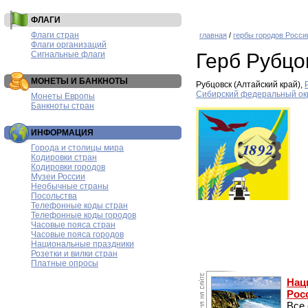
ФЛАГИ
Флаги стран
главная
/
гербы городов Росси
Флаги организаций
Сигнальные флаги
Герб Рубцо
МОНЕТЫ И БАНКНОТЫ
Рубцовск (Алтайский край),
Сибирский федеральный ок
Монеты Европы
Банкноты стран
ИНФОРМАЦИЯ
Города и столицы мира
Кодировки стран
Кодировки городов
Музеи России
Необычные страны
Посольства
Телефонные коды стран
Телефонные коды городов
Часовые пояса стран
Часовые пояса городов
Национальные праздники
Розетки и вилки стран
Платные опросы
Нац
Рос
Все