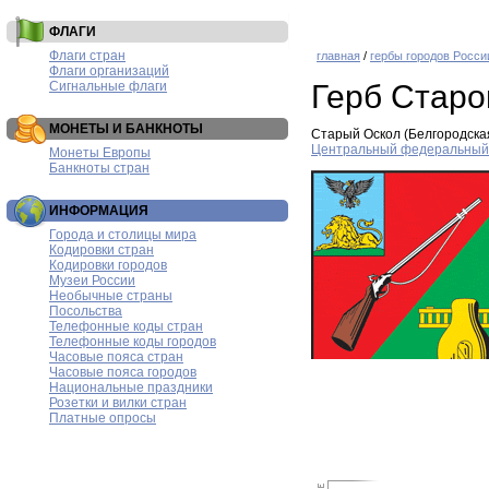
ФЛАГИ
Флаги стран
главная
/
гербы городов Росси
Флаги организаций
Сигнальные флаги
Герб Старо
МОНЕТЫ И БАНКНОТЫ
Старый Оскол (Белгородска
Центральный федеральный 
Монеты Европы
Банкноты стран
ИНФОРМАЦИЯ
Города и столицы мира
Кодировки стран
Кодировки городов
Музеи России
Необычные страны
Посольства
Телефонные коды стран
Телефонные коды городов
Часовые пояса стран
Часовые пояса городов
Национальные праздники
Розетки и вилки стран
Платные опросы