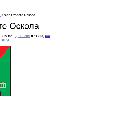
и
/ герб Старого Оскола
го Оскола
я область),
Россия
(Russia)
округ