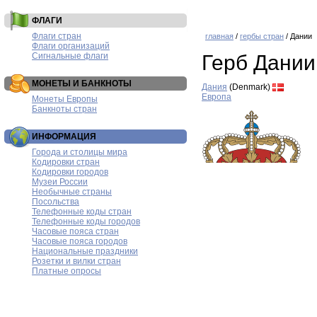
ФЛАГИ
Флаги стран
главная
/
гербы стран
/ Дании
Флаги организаций
Сигнальные флаги
Герб Дании
МОНЕТЫ И БАНКНОТЫ
Дания
(Denmark)
Европа
Монеты Европы
Банкноты стран
ИНФОРМАЦИЯ
Города и столицы мира
Кодировки стран
Кодировки городов
Музеи России
Необычные страны
Посольства
Телефонные коды стран
Телефонные коды городов
Часовые пояса стран
Часовые пояса городов
Национальные праздники
Розетки и вилки стран
Платные опросы