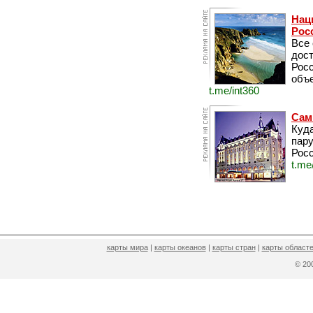
Нац
Рос
Все
дос
Рос
объе
t.me/int360
Сам
Куда
пару
Росс
t.me
карты мира
|
карты океанов
|
карты стран
|
карты областе
© 2