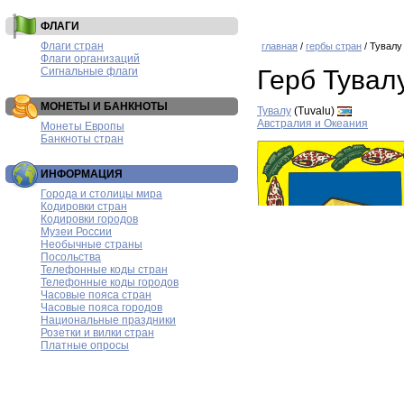
ФЛАГИ
Флаги стран
главная
/
гербы стран
/ Тувалу
Флаги организаций
Сигнальные флаги
Герб Тувал
МОНЕТЫ И БАНКНОТЫ
Тувалу
(Tuvalu)
Австралия и Океания
Монеты Европы
Банкноты стран
ИНФОРМАЦИЯ
Города и столицы мира
Кодировки стран
Кодировки городов
Музеи России
Необычные страны
Посольства
Телефонные коды стран
Телефонные коды городов
Часовые пояса стран
Часовые пояса городов
Национальные праздники
Розетки и вилки стран
Платные опросы