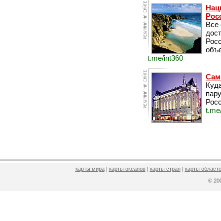
Нац
Рос
Все
дос
Рос
объе
t.me/int360
Сам
Куда
пару
Росс
t.me
карты мира
|
карты океанов
|
карты стран
|
карты областе
© 2