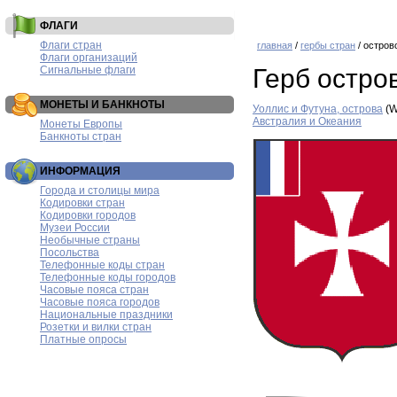
ФЛАГИ
Флаги стран
главная
/
гербы стран
/ остров
Флаги организаций
Сигнальные флаги
Герб остро
МОНЕТЫ И БАНКНОТЫ
Уоллис и Футуна, острова
(W
Австралия и Океания
Монеты Европы
Банкноты стран
ИНФОРМАЦИЯ
Города и столицы мира
Кодировки стран
Кодировки городов
Музеи России
Необычные страны
Посольства
Телефонные коды стран
Телефонные коды городов
Часовые пояса стран
Часовые пояса городов
Национальные праздники
Розетки и вилки стран
Платные опросы