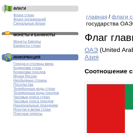
ФЛАГИ
Флаги стран
главная
/
флаги с
Флаги организаций
государства ОАЭ
Сигнальные флаги
Флаг гла
МОНЕТЫ И БАНКНОТЫ
Монеты Европы
Банкноты стран
ОАЭ
(United Ara
Азия
ИНФОРМАЦИЯ
Города и столицы мира
Кодировки стран
Соотношение с
Кодировки городов
Музеи России
Необычные страны
Посольства
Телефонные коды стран
Телефонные коды городов
Часовые пояса стран
Часовые пояса городов
Национальные праздники
Розетки и вилки стран
Платные опросы