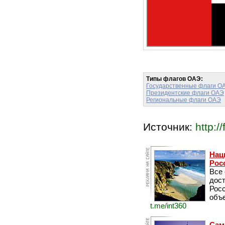
Типы флагов ОАЭ:
Государственные флаги О
Президентские флаги ОАЭ
Региональные флаги ОАЭ
Источник:
http://
Нац
Рос
Все
дос
Рос
объе
t.me/int360
Сам