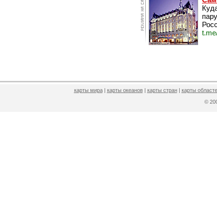
Куда
пару
Росс
t.me
карты мира
|
карты океанов
|
карты стран
|
карты областе
© 2