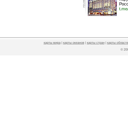
Росс
t.me
карты мира
|
карты океанов
|
карты стран
|
карты областе
© 2