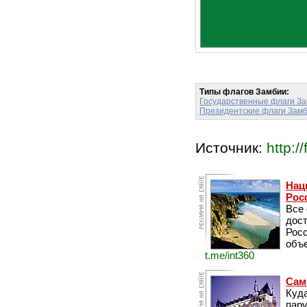
Типы флагов Замбии:
Государственные флаги З
Президентские флаги Зам
Источник:
http://
Нац
Рос
Все
дос
Рос
объе
t.me/int360
Сам
Куда
пару