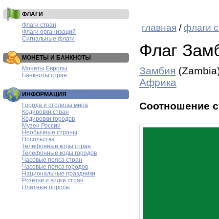
ФЛАГИ
Флаги стран
главная
/
флаги с
Флаги организаций
Сигнальные флаги
Флаг Зам
МОНЕТЫ И БАНКНОТЫ
Монеты Европы
Замбия
(Zambia
Банкноты стран
Африка
ИНФОРМАЦИЯ
Соотношение с
Города и столицы мира
Кодировки стран
Кодировки городов
Музеи России
Необычные страны
Посольства
Телефонные коды стран
Телефонные коды городов
Часовые пояса стран
Часовые пояса городов
Национальные праздники
Розетки и вилки стран
Платные опросы